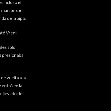
, incluso el
a marrón de
da de la pipa.
tó Vrenli.
ales sólo
s presionaba
de vuelta a la
 entró en la
r llevado de