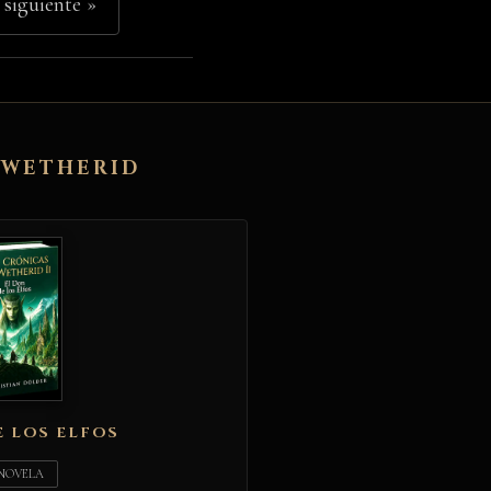
 siguiente »
E WETHERID
E LOS ELFOS
 NOVELA