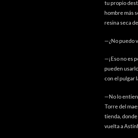
tu propio dest
hombre más se
resina seca de
—¿No puedo vi
—¡Eso no es po
pueden usarlo
con el pulgar 
—No lo entiend
Torre del mae
tienda, donde 
vuelta a Astin