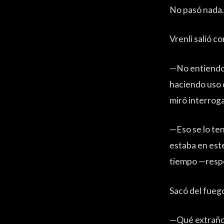
No pasó nada
Vrenli salió co
—No entiendo 
haciendo uso d
miró interrog
—Eso se lo ten
estaba en est
tiempo —resp
Sacó del fuego
—Qué extraño.