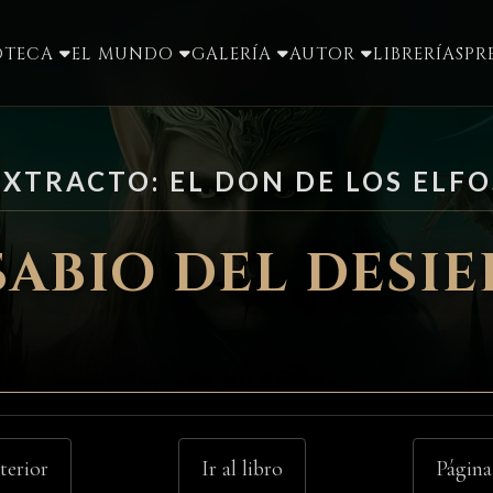
IOTECA
EL MUNDO
GALERÍA
AUTOR
LIBRERÍAS
PR
EXTRACTO: EL DON DE LOS ELFO
SABIO DEL DESI
terior
Ir al libro
Página