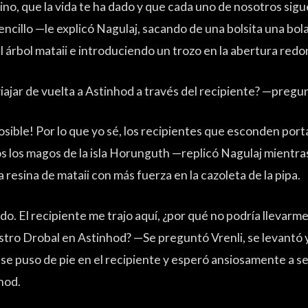
ino, que la vida te ha dado y que cada uno de nosotros sigue
ncillo —le explicó Nagulaj, sacando de una bolsita una bol
l árbol mataii e introduciendo un trozo en la abertura redon
ajar de vuelta a Astinhod a través del recipiente? —pregun
sible! Por lo que yo sé, los recipientes que esconden port
s los magos de la isla Horunguth —replicó Nagulaj mientra
la resina de mataii con más fuerza en la cazoleta de la pipa.
o. El recipiente me trajo aquí, ¿por qué no podría llevarme 
stro Drobal en Astinhod? —Se preguntó Vrenli, se levantó y
se puso de pie en el recipiente y esperó ansiosamente a se
hod.