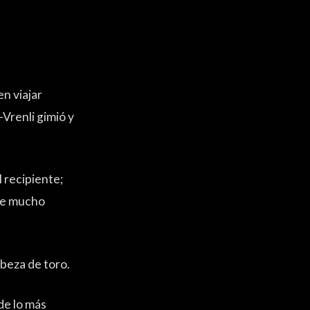
n viajar
Vrenli gimió y
 recipiente;
ace mucho
abeza de toro.
de lo más