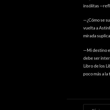
insólitas —ref
—¿Cómo se sup
vuelta a Asti
mirada suplic
—Mi destino es
debe ser inter
Libro de los L
poco más a la 