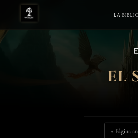
LA BIBL
EL 
« Página an