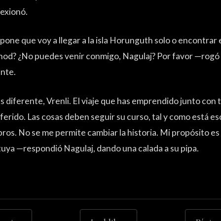
lexionó.
one que voy a llegar a la isla Horunguth solo o encontrar 
nhod? ¿No puedes venir conmigo, Nagulaj? Por favor —rogó 
ante.
 diferente, Vrenli. El viaje que has emprendido junto con 
ferido. Las cosas deben seguir su curso, tal y como está esc
ibros. No se me permite cambiar la historia. Mi propósito e
tuya —respondió Nagulaj, dando una calada a su pipa.