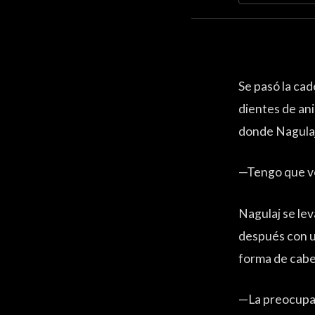
Se pasó la ca
dientes de ani
donde Nagulaj
—Tengo que vo
Nagulaj se lev
después con un
forma de cabez
—La preocupac