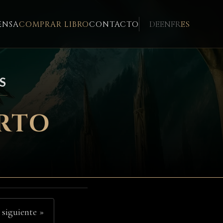
DE
EN
FR
ES
ENSA
COMPRAR LIBRO
CONTACTO
S
ERTO
 siguiente »