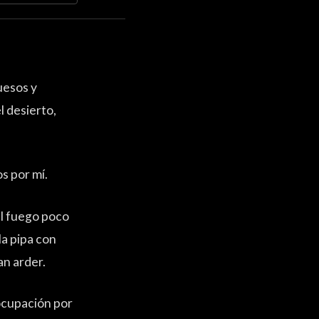
uesos y
l desierto,
s por mí.
al fuego poco
la pipa con
an arder.
ocupación por