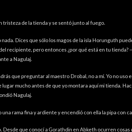
.
n tristeza de la tienda y se sentó junto al fuego.
nada. Dices que sólo los magos de la isla Horunguth puede
el recipiente, pero entonces ¿por qué está en tu tienda? —
ante a Nagulaj.
drás que preguntar al maestro Drobal, no a mí. Yo no uso el
e lugar mucho antes de que yo montara aquí mi tienda. H
ondió Nagulaj.
 una rama fina y ardiente y encendió con ella la pipa con c
 Desde que conocí a Gorathdin en Abketh ocurren cosas 