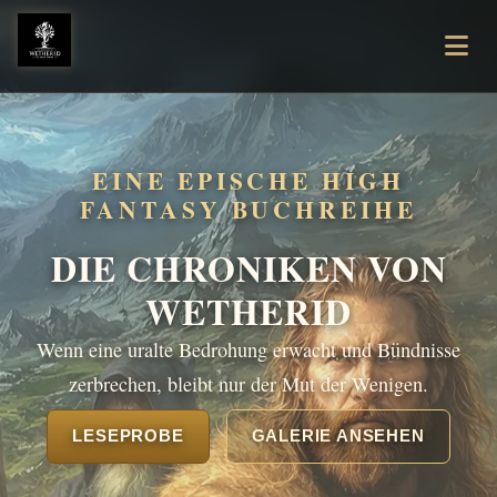
EINE EPISCHE HIGH
FANTASY BUCHREIHE
DIE CHRONIKEN VON
WETHERID
Wenn eine uralte Bedrohung erwacht und Bündnisse
zerbrechen, bleibt nur der Mut der Wenigen.
LESEPROBE
GALERIE ANSEHEN