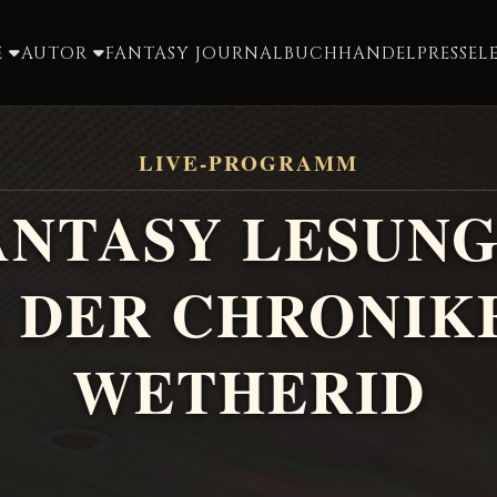
E
AUTOR
FANTASY JOURNAL
BUCHHANDEL
PRESSE
L
LIVE-PROGRAMM
ANTASY LESUN
 DER CHRONIK
WETHERID