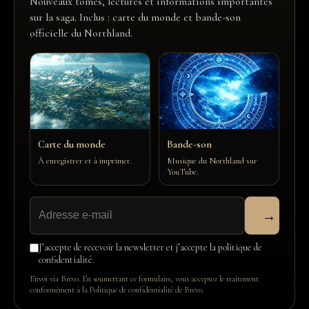
Nouveaux tomes, lectures et informations importantes
sur la saga. Inclus : carte du monde et bande-son
officielle du Northland.
Carte du monde
Bande-son
À enregistrer et à imprimer.
Musique du Northland sur
YouTube.
→
J’accepte de recevoir la newsletter et j’accepte la politique de
confidentialité.
Envoi via Brevo. En soumettant ce formulaire, vous acceptez le traitement
conformément à la
Politique de confidentialité de Brevo
.