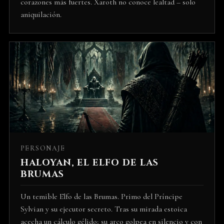
corazones más fuertes. Xaroth no conoce lealtad – solo
aniquilación.
PERSONAJE
HALOYAN, EL ELFO DE LAS
BRUMAS
Un temible Elfo de las Brumas. Primo del Príncipe
Sylvian y su ejecutor secreto. Tras su mirada estoica
acecha un cálculo gélido; su arco golpea en silencio y con